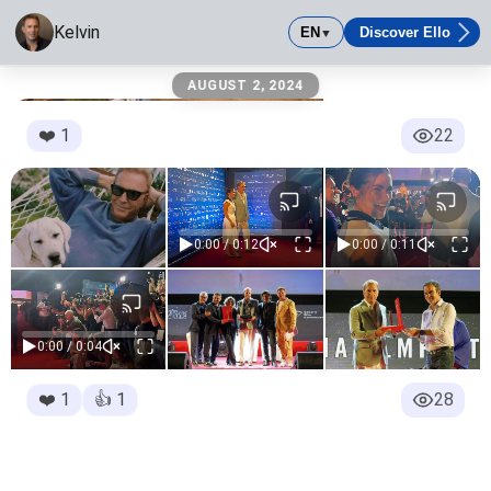
Kelvin
EN
Discover Ello
▼
Kelvin
AUGUST 2, 2024
Kelvincostner
❤️
1
22
0:00 / 0:12
0:00 / 0:11
0:00 / 0:04
❤️
1
👍
1
28