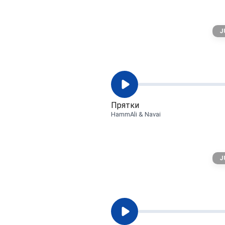
J
Прятки
HammAli & Navai
J