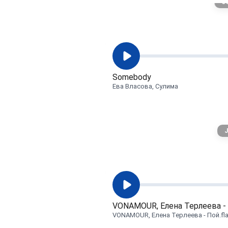
J
Top hits
Добро пожаловать на канал нов
Somebody
Ева Власова, Сулима
J
VONAMOUR, Елена Терлеева - П
VONAMOUR, Елена Терлеева - Пой.fl