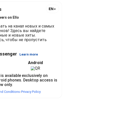
популярные и новые хиты. Подписывайтесь, чтобы не про
s
EN
▼
wers on Ello
ть на канал новых и самых 
ков! Здесь вы найдете 
ые и новые хиты. 
ь, чтобы не пропустить 
essenger
Learn more
Android
 is available exclusively on
roid phones. Desktop access is
ew only.
nd Conditions
Privacy Policy
•