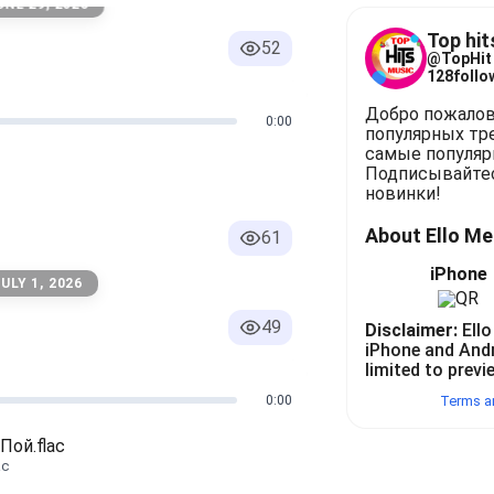
UNE 29, 2026
ых и самых популярных треков! Здесь вы найдете самые 
Top hit
52
@
TopHit
128
follo
Добро пожалова
0:00
популярных тре
самые популярн
Подписывайтес
новинки!
About Ello M
61
iPhone
ULY 1, 2026
49
Disclaimer:
Ello
iPhone and And
limited to previ
0:00
Terms a
ой.flac
ac